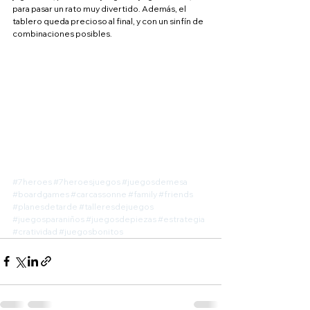
para pasar un rato muy divertido. Además, el 
tablero queda precioso al final, y con un sinfín de 
combinaciones posibles.
#7heroes
#7heroesjuegos
#juegosdemesa
#boardgames
#carcassonne
#family
#friends
#planesdetarde
#talleresdejuegos
#juegosparaniños
#juegosdepiezas
#estrategia
#cratividad
#juegosbonitos