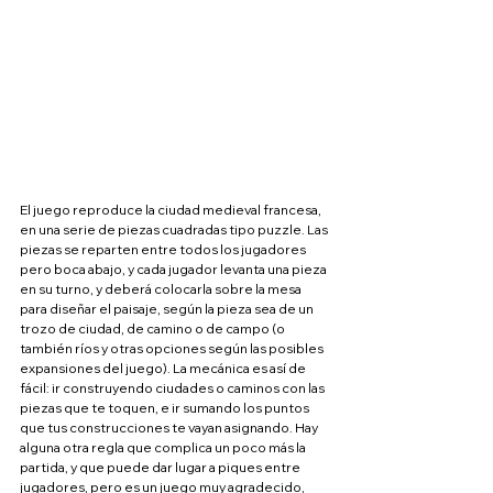
El juego reproduce la ciudad medieval francesa, 
en una serie de piezas cuadradas tipo puzzle. Las 
piezas se reparten entre todos los jugadores 
pero boca abajo, y cada jugador levanta una pieza 
en su turno, y deberá colocarla sobre la mesa 
para diseñar el paisaje, según la pieza sea de un 
trozo de ciudad, de camino o de campo (o 
también ríos y otras opciones según las posibles 
expansiones del juego). La mecánica es así de 
fácil: ir construyendo ciudades o caminos con las 
piezas que te toquen, e ir sumando los puntos 
que tus construcciones te vayan asignando. Hay 
alguna otra regla que complica un poco más la 
partida, y que puede dar lugar a piques entre 
jugadores, pero es un juego muy agradecido, 