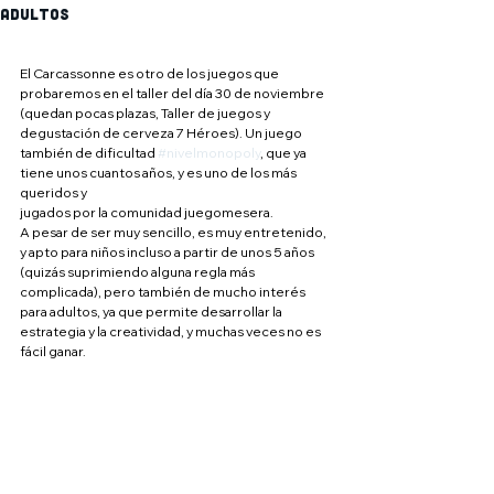
adultos
El Carcassonne es otro de los juegos que 
probaremos en el taller del día 30 de noviembre 
(quedan pocas plazas, Taller de juegos y 
degustación de cerveza 7 Héroes). Un juego 
también de dificultad 
#nivelmonopoly
, que ya 
tiene unos cuantos años, y es uno de los más 
queridos y 
jugados por la comunidad juegomesera.
A pesar de ser muy sencillo, es muy entretenido, 
y apto para niños incluso a partir de unos 5 años 
(quizás suprimiendo alguna regla más 
complicada), pero también de mucho interés 
para adultos, ya que permite desarrollar la 
estrategia y la creatividad, y muchas veces no es 
fácil ganar.