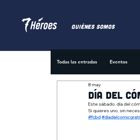
Quiénes somos
Todas las entradas
Eventos
8 may
Juegos de Cartas
Activida
día del có
Este sábado, día del cóm
Si quieres uno, sin neces
#fcbd
#diadelcomicgrati