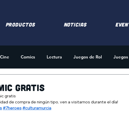
PRODUCTOS
NOTICIAS
EVEN
Cine
Comics
Lectura
Juegos de Rol
Juegos
des
Merchandising
mic gratis
ic gratis
idad de compra de ningún tipo, ven a visitarnos durante el día!
s
#7heroes
#culturamurcia