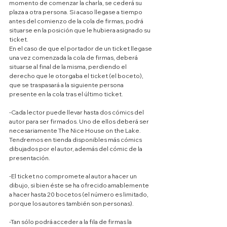
momento de comenzar la charla, se cederá su 
plaza a otra persona. Si acaso llegase a tiempo 
antes del comienzo de la cola de firmas, podrá 
situarse en la posición que le hubiera asignado su 
ticket.
En el caso de que el portador de un ticket llegase 
una vez comenzada la cola de firmas, deberá 
situarse al final de la misma, perdiendo el 
derecho que le otorgaba el ticket (el boceto), 
que se traspasará a la siguiente persona 
presente en la cola tras el último ticket.
-Cada lector puede llevar hasta dos cómics del 
autor para ser firmados. Uno de ellos deberá ser 
necesariamente The Nice House on the Lake. 
Tendremos en tienda disponibles más cómics 
dibujados por el autor, además del cómic de la 
presentación.
-El ticket no compromete al autor a hacer un 
dibujo, si bien éste se ha ofrecido amablemente 
a hacer hasta 20 bocetos (el número es limitado, 
porque los autores también son personas).
-Tan sólo podrá acceder a la fila de firmas la 