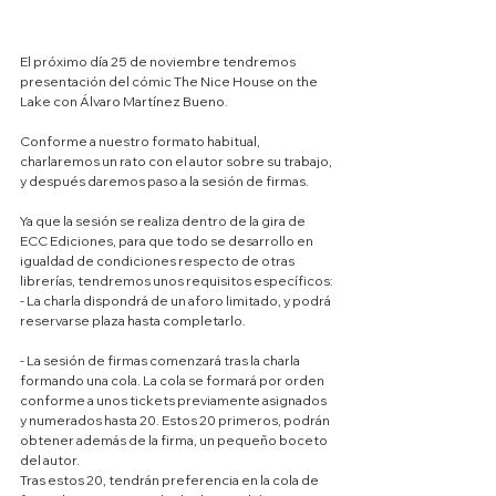
El próximo día 25 de noviembre tendremos 
presentación del cómic The Nice House on the 
Lake con Álvaro Martínez Bueno.
Conforme a nuestro formato habitual, 
charlaremos un rato con el autor sobre su trabajo, 
y después daremos paso a la sesión de firmas.
Ya que la sesión se realiza dentro de la gira de 
ECC Ediciones, para que todo se desarrollo en 
igualdad de condiciones respecto de otras 
librerías, tendremos unos requisitos específicos:
- La charla dispondrá de un aforo limitado, y podrá 
reservarse plaza hasta completarlo.
- La sesión de firmas comenzará tras la charla 
formando una cola. La cola se formará por orden 
conforme a unos tickets previamente asignados 
y numerados hasta 20. Estos 20 primeros, podrán 
obtener además de la firma, un pequeño boceto 
del autor.
Tras estos 20, tendrán preferencia en la cola de 