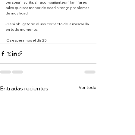
persona inscrita, sin acompañantes ni familiares 
salvo que sea menor de edad o tenga problemas 
de movilidad.
-Será obligatorio el uso correcto de la mascarilla 
en todo momento.
¡Os esperamos el día 25!
Ver todo
Entradas recientes