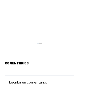
Comentarios
jAM DE DIBUJO
ZONA DE JUEGO
Escribir un comentario...
CONTACTO