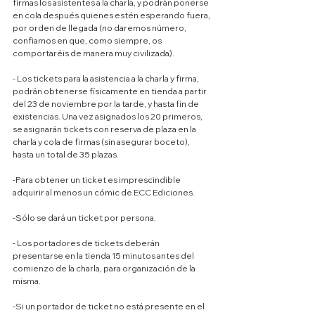
firmas los asistentes a la charla, y podrán ponerse 
en cola después quienes estén esperando fuera, 
por orden de llegada (no daremos número, 
confiamos en que, como siempre, os 
comportaréis de manera muy civilizada).
- Los tickets para la asistencia a la charla y firma, 
podrán obtenerse físicamente en tienda a partir 
del 23 de noviembre por la tarde, y hasta fin de 
existencias. Una vez asignados los 20 primeros, 
se asignarán tickets con reserva de plaza en la 
charla y cola de firmas (sin asegurar boceto), 
hasta un total de 35 plazas.
-Para obtener un ticket es imprescindible 
adquirir al menos un cómic de ECC Ediciones.
-Sólo se dará un ticket por persona.
- Los portadores de tickets deberán 
presentarse en la tienda 15 minutos antes del 
comienzo de la charla, para organización de la 
misma.
-Si un portador de ticket no está presente en el 