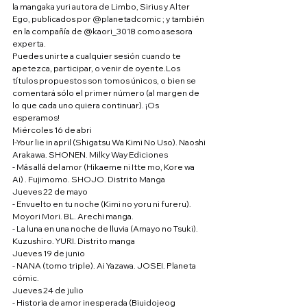
la mangaka yuri autora de Limbo, Sirius y Alter 
Ego, publicados por @planetadcomic ; y también 
en la compañía de @kaori_3018 como asesora 
experta.
Puedes unirte a cualquier sesión cuando te 
apetezca, participar, o venir de oyente.Los 
títulos propuestos son tomos únicos, o bien se 
comentará sólo el primer número (al margen de 
lo que cada uno quiera continuar). ¡Os 
esperamos!
Miércoles 16 de abri
l-Your lie in april (Shigatsu Wa Kimi No Uso). Naoshi 
Arakawa. SHONEN. Milky Way Ediciones
- Más allá del amor (Hikaeme ni Itte mo, Kore wa 
Ai) . Fujimomo. SHOJO. Distrito Manga
Jueves 22 de mayo
- Envuelto en tu noche (Kimi no yoru ni fureru). 
Moyori Mori. BL. Arechi manga.
- La luna en una noche de lluvia (Amayo no Tsuki). 
Kuzushiro. YURI. Distrito manga
Jueves 19 de junio
- NANA (tomo triple). Ai Yazawa. JOSEI. Planeta 
cómic.
Jueves 24 de julio
- Historia de amor inesperada (Biuidojeog 