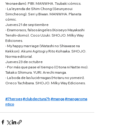
Yeonaedam). PIBI. MANWHA. Tsubaki cómics.
- La leyenda de Shim Chong (Geunyeoui 
Simcheong). Seri y Biwan. MANWHA. Planeta 
cómic.
Jueves 21 de septiembre
- Enamoraos, falsos ángeles (Koiseyo Mayakashi 
Tenshi-domo). Coco Uzuki. SHOJO. Milky Way 
Ediciones.
- My happy marriage (Watashi no Shiawase na 
Kekkon). Akumi Agitogi y Rito Kohsaka. SHOJO. 
Norma editorial.
Jueves 23 de octubre
- Por más que pase el tiempo (Otona ni Natte mo). 
Takako Shimura. YURI. Arechi manga.
- La boda de las luciérnagas (Hotaru no yomeiri). 
Oreco Tachibana. SHOJO. Milky Way Ediciones.
#7heroes
#clubdectura7h
#manga
#mangaroma
ntico