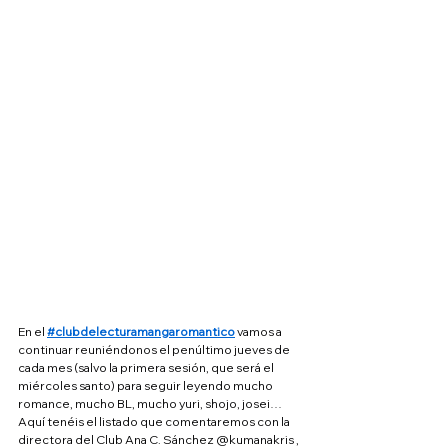
En el 
#clubdelecturamangaromantico
 vamos a 
continuar reuniéndonos el penúltimo jueves de 
cada mes (salvo la primera sesión, que será el 
miércoles santo) para seguir leyendo mucho 
romance, mucho BL, mucho yuri, shojo, josei…
Aquí tenéis el listado que comentaremos con la 
directora del Club Ana C. Sánchez @kumanakris , 