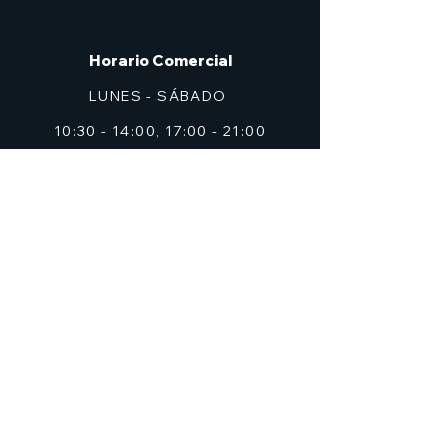
Horario Comercial
LUNES - SÁBADO
10:30 - 14:00, 17:00 - 21:00
Domingos cerrado
Dirección
C/ Don Alfonso Palazón Clemares, nº 4
Edificio Solana, Local 2 (frente a Zig Zag)
Murcia
7heroesmurcia@gmail.com
| TEL.968 931 777