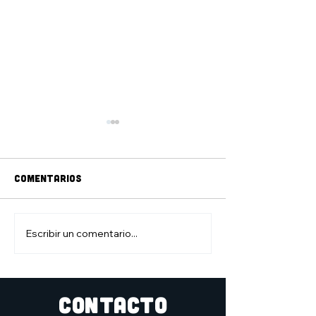
Comentarios
jAM DE DIBUJO
ZONA DE JUEGO
Escribir un comentario...
CONTACTO