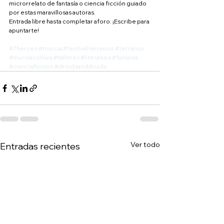
microrrelato de fantasía o ciencia ficción guiado 
por estas maravillosas autoras.
Entrada libre hasta completar aforo. ¡Escribe para 
apuntarte!
#7heroes
#murcia
#festivalterramur
#terramur
#murciacultura
#talleres
#literatura
#fantasia
#cienciaficcion
#droidsanddruids
Ver todo
Entradas recientes