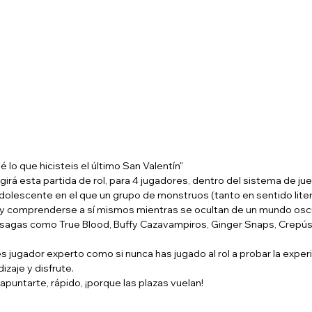
é lo que hicisteis el último San Valentín"
igirá esta partida de rol, para 4 jugadores, dentro del sistema de j
adolescente en el que un grupo de monstruos (tanto en sentido liter
y comprenderse a sí mismos mientras se ocultan de un mundo oscuro
n sagas como True Blood, Buffy Cazavampiros, Ginger Snaps, Crepú
s jugador experto como si nunca has jugado al rol a probar la experi
izaje y disfrute.
apuntarte, rápido, ¡porque las plazas vuelan!