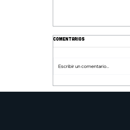
Comentarios
Escribir un comentario...
Nuevo ciclo del Club de
lectura de cómic: nuevo
listado
#clubdelectura7h