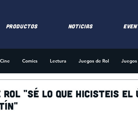
PRODUCTOS
NOTICIAS
EVEN
Cine
Comics
Lectura
Juegos de Rol
Juegos
des
Merchandising
 rol "Sé lo que hicisteis el
tín"