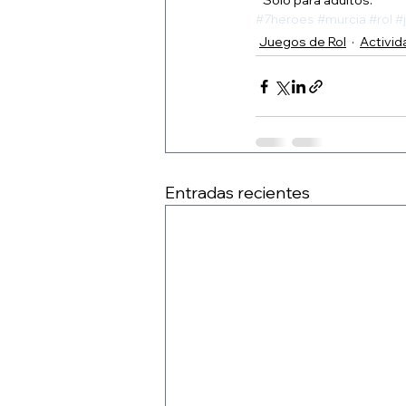
* Sólo para adultos.
#7heroes
#murcia
#rol
#
Juegos de Rol
Activi
Entradas recientes