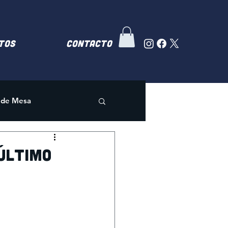
TOS
Contacto
 de Mesa
 último