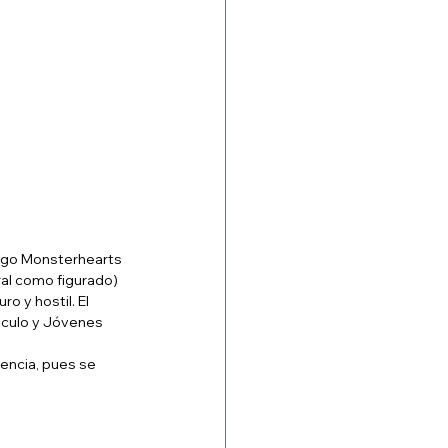
uego Monsterhearts 
al como figurado) 
 y hostil. El 
sculo y Jóvenes 
encia, pues se 