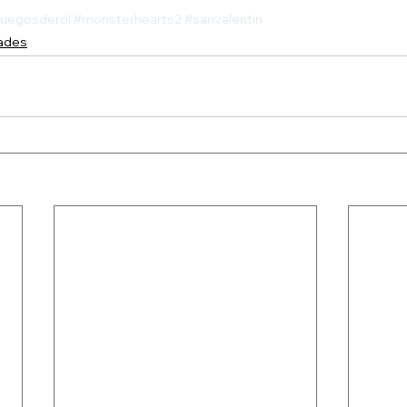
juegosderol
#monsterhearts2
#sanvalentin
dades