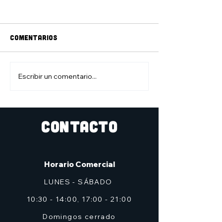
Comentarios
jAM DE DIBUJO
ZONA DE JUEGO
Escribir un comentario...
CONTACTO
Horario Comercial
LUNES - SÁBADO
10:30 - 14:00, 17:00 - 21:00
Domingos cerrado