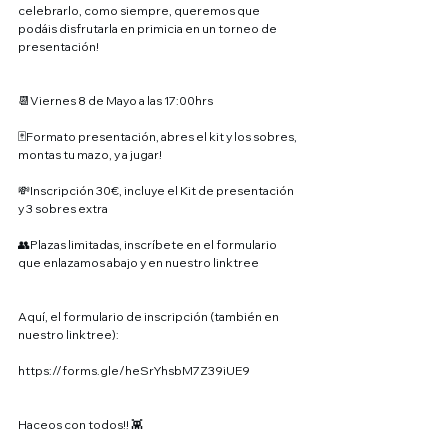
celebrarlo, como siempre, queremos que 
podáis disfrutarla en primicia en un torneo de 
presentación!
📆Viernes 8 de Mayo a las 17:00hrs
🃏Formato presentación, abres el kit y los sobres, 
montas tu mazo, y a jugar!
💸Inscripción 30€, incluye el Kit de presentación 
y 3 sobres extra
👥Plazas limitadas, inscríbete en el formulario 
que enlazamos abajo y en nuestro linktree
Aquí, el formulario de inscripción (también en 
nuestro linktree):
https://forms.gle/heSrYhsbM7Z39iUE9
Haceos con todos!! 👾