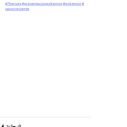
#7heroes
#presentacionpokemon
#pokemon
#
caoscreciente