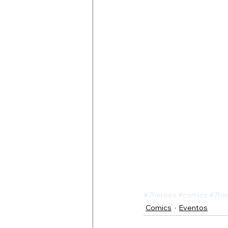
#7heroes
#comics
#7he
Comics
Eventos