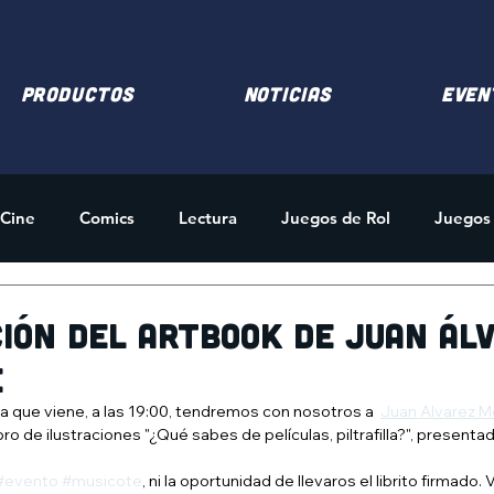
PRODUCTOS
NOTICIAS
EVEN
Cine
Comics
Lectura
Juegos de Rol
Juegos
des
Merchandising
ión del artbook de Juan Ál
e
a que viene, a las 19:00, tendremos con nosotros a  
Juan Alvarez M
o de ilustraciones "¿Qué sabes de películas, piltrafilla?", presenta
#evento
#musicote
, ni la oportunidad de llevaros el librito firmado. V