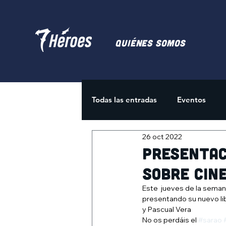
Quiénes somos
Todas las entradas
Eventos
26 oct 2022
Juegos de Cartas
Activida
Presentac
sobre cin
Este  jueves de la seman
presentando su nuevo libr
y Pascual Vera 
No os perdáis el 
#sarao