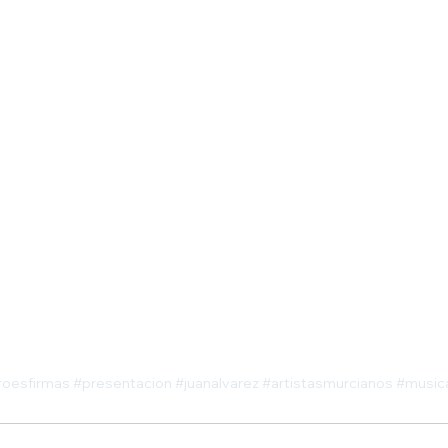
roesfirmas
#presentacion
#juanalvarez
#artistasmurcianos
#music