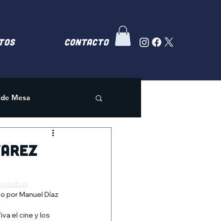
TOS
Contacto
 de Mesa
varez
ontalban
do por Manuel Díaz 
iva el cine y los 