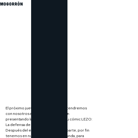
Mogorrón
El próximo jueves 12 de diciembre tendremos 
con nosotros a Guillermo Mogorrón 
presentando la segunda parte de su cómic LEZO: 
La defensa de Cartagena.
Después del 
exitazo de la primera parte, por fin 
tenemos en nuestras manos la segunda, para 