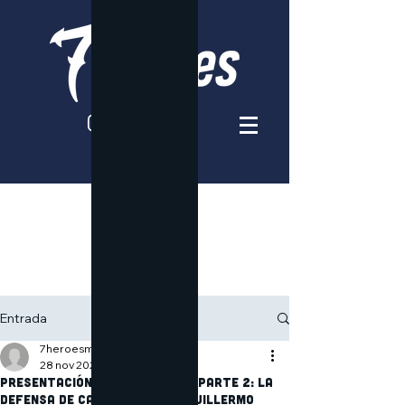
Entrada
7heroesmurcia
28 nov 2024
1 min de lectura
Presentación del cómic LEZO parte 2: La
defensa de Cartagena, con Guillermo