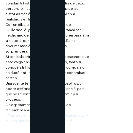
concluir la historia del grandísimo Blas de Lezo, 
personaje histórico español, con una de las 
historias más épicas jamás contadas (en la 
realidad, y en la ficción).
Con un dibujo superlativo por parte de 
Guillermo, él y el guionista Ángel Miranda han 
hecho uno de esos cómics que también pasarán a 
la historia, por su belleza, su detalladísima 
documentación histórica (el nivel os 
sorprenderá).
Si tenéis la primera parte, estaréis deseando que 
esto caiga en vuestras manos, y, si no, tanto si 
conocéis la historia de Blas de Lezo como si no, 
no dudéis ni un segundo en haceros con ambas 
partes.
Una suerte tener a Guillermo con nosotros, y 
poder disfrutar de un rato de charla con él para 
que nos cuente curiosidades del cómic y su 
proceso.
Os esperamos el próximo jueves 12 de 
diciembre a las 19:00h.
#7heroes
#murcia
#comics
#lezo
#blasdelezo
#
murcia
#murciacultural
#murcianavidad