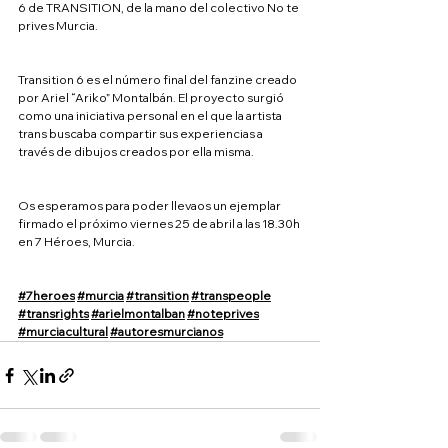
6 de TRANSITION, de la mano del colectivo No te 
prives Murcia.
Transition 6 es el número final del fanzine creado 
por Ariel “Ariko” Montalbán. El proyecto surgió 
como una iniciativa personal en el que la artista 
trans buscaba compartir sus experiencias a 
través de dibujos creados por ella misma.
Os esperamos para poder llevaos un ejemplar 
firmado el próximo viernes 25 de abril a las 18.30h 
en 7 Héroes, Murcia.
#7heroes
#murcia
#transition
#transpeople
#transrights
#arielmontalban
#noteprives
#murciacultural
#autoresmurcianos