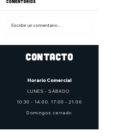
Comentarios
Escribir un comentario...
10 de mayo: Día del
Presentación 
cómic gratis
Inmortal, de 
Batán
CONTACTO
Horario Comercial
LUNES - SÁBADO
10:30 - 14:00, 17:00 - 21:00
Domingos cerrado
Dirección