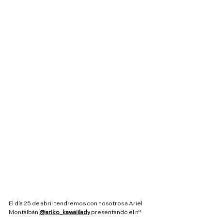
El día 25 de abril tendremos con nosotros a Ariel 
Montalbán 
@ariko_kawaiilady
 presentando el nº 