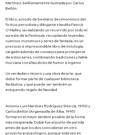
Martínez, bellísimamente ilustrada por Carlos 
Bellón.
El libro, a modo de bestiario decimonónico del 
ficticio periodista y dibujante irlandés Patrick 
O'Malley, va realizando un recorrido por todo el 
sureste de la Península, recopilando leyendas, 
cuentos, monstruos y seres de fantasía, en un 
precioso e imprescindible libro de mitología, 
cargado además de consejos para protegerse 
de estos seres, combinando tradiciones y habla 
murciana con altas dosis de humor e ingenio.
Un verdadero tesoro y una obra de arte, que 
debe formar parte de cualquier biblioteca 
fantástica, y que puede ser también un 
estupendo regalo de Navidad.
Antonio Luis Martínez Rodríguez (Murcia, 1990) y 
Carlos Bellón (Argamasilla de Alba, 1995) 
formaron el mejor tándem posible de la forma 
más inesperada. Dubái fue el punto de partida 
antes de que los dos coincidieran en otro 
proyecto arqueológico, aunque esta vez en 