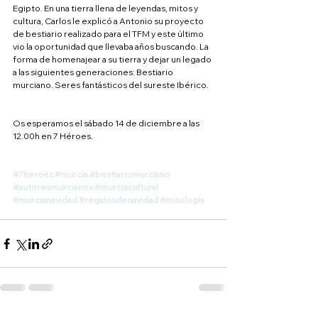
Egipto. En una tierra llena de leyendas, mitos y 
cultura, Carlos le explicó a Antonio su proyecto 
de bestiario realizado para el TFM y este último 
vio la oportunidad que llevaba años buscando. La 
forma de homenajear a su tierra y dejar un legado 
a las siguientes generaciones: Bestiario 
murciano. Seres fantásticos del sureste Ibérico.
Os esperamos el sábado 14 de diciembre a las 
12.00h en 7 Héroes.
#7heroes
#murcia
#bestiariomurciano
#autoresmurcianos
#murciacultural
#murcianavidad
#regalosdenavidad
#mitologia