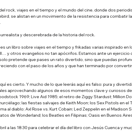
a del rock, viajes en el tiempo y el mundo del cine, donde dos periodi
bird, se alistan en un movimiento de la resistencia para combatir la
.
urrealista y descerebrada de la historia del rock.
 es un libro sobre viajes en el tiempo y frikadas varias inspirado en 
ll… y otros evangelios no tan apócrifos. Estamos ante un ejercicio 
olo pretende que pases un rato divertido, sino que puedas profund
eciendo con el paso de los años y que han terminado por converti
uí es cierto. Y mucho de lo que leerás aquí es falso: pura y divertid
les aprovechando algunos de esos momentos clave y curiosos de la
odstock 1969; Live Aid 1985; el retiro de Ziggy Stardust; Million Do
rciélago; las fiestas salvajes de Keith Moon; los Sex Pistols en el 
a al diablo; Axl Rose vs. Kurt Cobain; Led Zeppelin en el Madison 
natos de Wonderland; los Beatles en Filipinas; Oasis en Buenos Aire
il a las 18:30 para celebrar el día del libro con Jesús Cuenca y mu