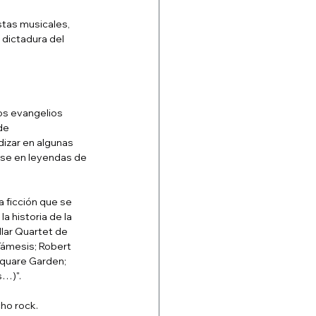
stas musicales, 
 dictadura del 
los evangelios 
de 
izar en algunas 
rse en leyendas de 
a ficción que se 
 historia de la 
llar Quartet de 
Támesis; Robert 
Square Garden; 
s…)".
cho rock.