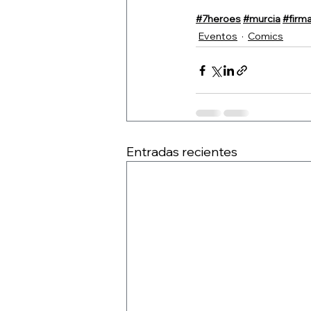
#7heroes
#murcia
#firm
Eventos
Comics
Entradas recientes