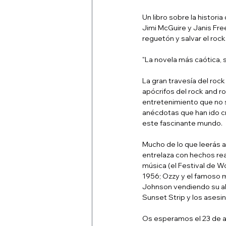
Un libro sobre la histori
Jimi McGuire y Janis Free
reguetón y salvar el rock
"La novela más caótica, s
La gran travesía del rock
apócrifos del rock and ro
entretenimiento que no s
anécdotas que han ido cr
este fascinante mundo.
Mucho de lo que leerás aq
entrelaza con hechos rea
música (el Festival de Wo
1956; Ozzy y el famoso mu
Johnson vendiendo su alm
Sunset Strip y los asesi
Os esperamos el 23 de abr