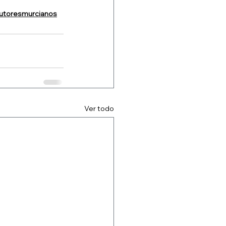
utoresmurcianos
Ver todo