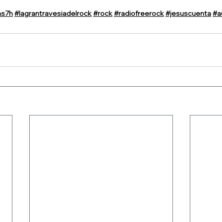
as7h
#lagrantravesiadelrock
#rock
#radiofreerock
#jesuscuenta
#a