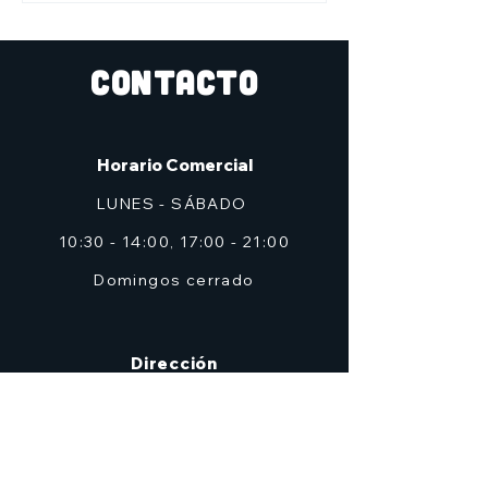
CONTACTO
Horario Comercial
LUNES - SÁBADO
10:30 - 14:00, 17:00 - 21:00
Domingos cerrado
Dirección
C/ Don Alfonso Palazón Clemares, nº 4
Edificio Solana, Local 2 (frente a Zig Zag)
Murcia