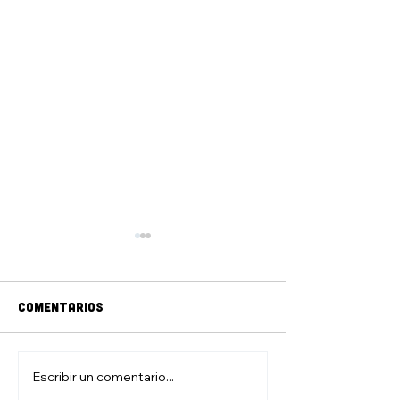
Comentarios
jAM DE DIBUJO
ZONA DE JUEGO
Escribir un comentario...