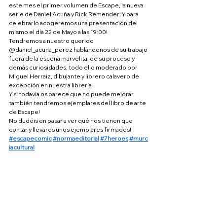
este mes el primer volumen de Escape, la nueva 
serie de Daniel Acuña y Rick Remender; Y para 
celebrarlo acogeremos una presentación del 
mismo el día 22 de Mayo a las 19:00!
Tendremos a nuestro querido 
@daniel_acuna_perez hablándonos de su trabajo 
fuera de la escena marvelita, de su proceso y 
demás curiosidades, todo ello moderado por 
Miguel Herraiz, dibujante y librero calavero de 
excepción en nuestra librería
Y si todavía os parece que no puede mejorar, 
también tendremos ejemplares del libro de arte 
de Escape!
No dudéis en pasar a ver qué nos tienen que 
contar y llevaros unos ejemplares firmados!
#escapecomic
#normaeditorial
#7heroes
#murc
iacultural