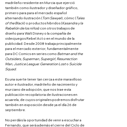
madrileño residente en Murcia que ejerció 
también como ilustrador y diseñador gráfico, 
primero para para el mercado español 
alternando ilustración (
Tom Sawyer
), cómic (
Tales 
of the Black
) o productos hibridos (
Kasandra y la 
Rebelión de los niños
) con otros trabajos de 
diseño para Walt Disney o la compañía de 
videojuegos Rebel Act o en el mundo de la 
publicidad. Desde 2008 trabaja principalmente 
para el mercado exterior, fundamentalmente 
para DC Comics en series como 
Batman and the 
Outsiders
, 
Superman
, 
Supergirl
, 
Resurrection 
Man
, 
Justice League: Generation Lost
 o 
Suicide 
Squad
.
Es una suerte tener tan cerca a este maravilloso 
autor e ilustrador, madrileño de nacimiento y 
murciano de adopción, que nos trae esta 
publicación recopilatoria de ilustraciones en 
acuarela, de cuyos originales podremos disfrutar 
también en exposición desde ya el día 26 de 
septiembre.
No perdáis la oportunidad de venir a escuchar a 
Fernando, que será además el cierre del Ciclo de 