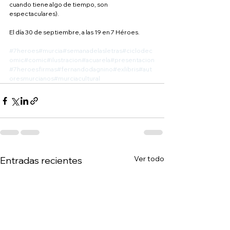
cuando tiene algo de tiempo, son 
espectaculares).
El día 30 de septiembre, a las 19 en 7 Héroes.
#7heroes
#murcia
#semanadelasletras
#ciclodec
omic
#comic
#ilustracion
#acuarela
#presentacion
#7heroesfirmas
#fernandodagnino
#exlibris
#aut
oresmurcianos
#murciacultural
Ver todo
Entradas recientes