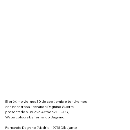
El próximo viernes 30 de septiembre tendremos 
con nosotros a 
F
ernando Dagnino Guerra, 
presentado su nuevo Artbook BLUES, 
Watercolours by Fernando Dagnino.
Fernando Dagnino (Madrid, 1973) Dibujante 