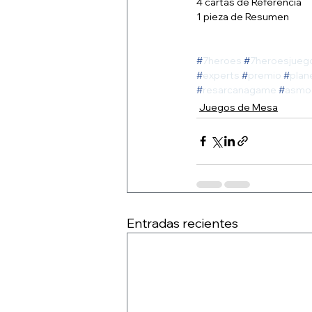
4 cartas de Referencia
1 pieza de Resumen
#
7heroes
#
7heroesjueg
#
experts
#
premio
#
plan
#
resarcanagame
#
asmo
Juegos de Mesa
Entradas recientes