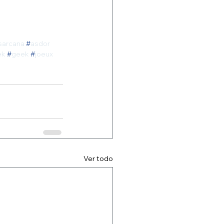
sarcana
#
asdor
ek
#
geek
#
joeux
Ver todo