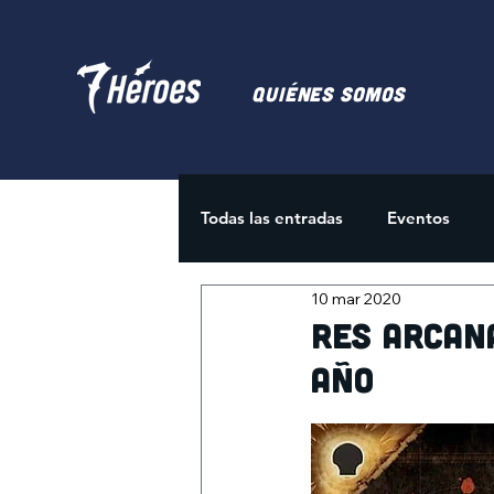
Quiénes somos
Todas las entradas
Eventos
10 mar 2020
Juegos de Cartas
Activida
Res Arcan
año