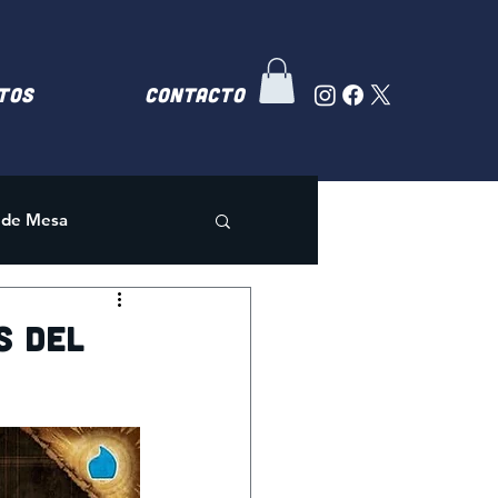
TOS
Contacto
 de Mesa
s del