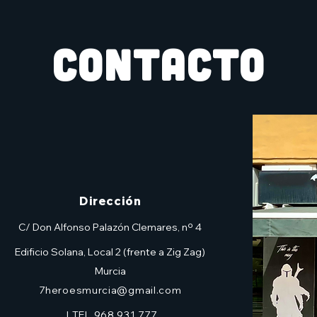
Hikaru No Go)
CONTACTO
Dirección
C/ Don Alfonso Palazón Clemares, nº 4
Edificio Solana, Local 2 (frente a Zig Zag)
Murcia
7heroesmurcia@gmail.com
| TEL.968 931 777