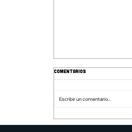
Comentarios
Escribir un comentario...
Taller de juegos de mesa
Rocket Lemon Games