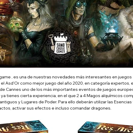
game , es una de nuestras novedades más interesantes en juegos
el Asd'Or como mejor juego del año 2020, en categoría expertos, en
 de Cannes uno de los más importantes eventos de juegos europe
i ya tienes cierta experiencia, en el que 2 a 4 Magos alquímicos comp
tiguos y Lugares de Poder. Para ello deberán utilizar las Esencias
actos, activar sus efectos e incluso comandar dragones.