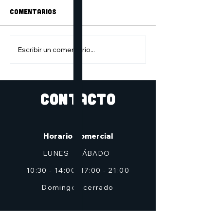
Comentarios
Escribir un comentario...
Nuevo ciclo del Club
Partida de ro
de lectura de cómic:
Innombrables
nuevo listado
#clubdelectura7h
CONTACTO
Horario Comercial
LUNES - SÁBADO
10:30 - 14:00, 17:00 - 21:00
Domingos cerrado