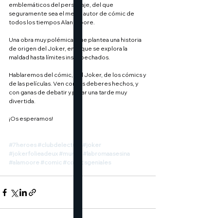
emblemáticos del personaje, del que 
seguramente sea el mejor autor de cómic de 
todos los tiempos Alan Moore.
Una obra muy polémica, que plantea una historia 
de origen del Joker, en la que se explora la 
maldad hasta límites insospechados.
Hablaremos del cómic, del Joker, de los cómics y 
de las películas. Ven con los deberes hechos, y 
con ganas de debatir y pasar una tarde muy 
divertida.
¡Os esperamos!
#7heroes
#clubdelectura
#joker
#jokerfolieadeux
#murcia
#labromaasesina
#alamoore
#comic
#comicsgeniales