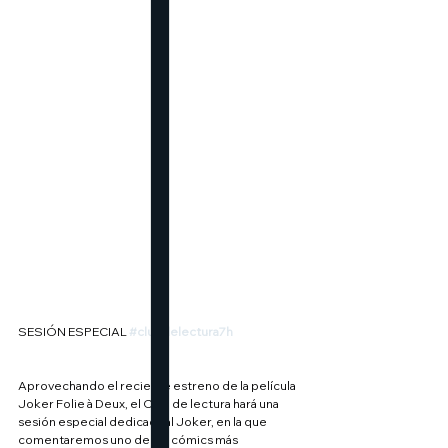
SESIÓN ESPECIAL 
#clubdelectura7h
Aprovechando el reciente estreno de la película 
Joker Folie à Deux, el Club de lectura hará una 
sesión especial dedicada al Joker, en la que 
comentaremos uno de los cómics más 