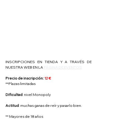
INSCRIPCIONES EN TIENDA Y A TRAVÉS DE 
NUESTRA WEB EN LA 
PÁGINA DE EVENTOS
Precio de inscripción: 
12 €
**Plazas limitadas
Dificultad
: nivel Monopoly
Actitud
: muchas ganas de reír y pasarlo bien.
** Mayores de 18 años