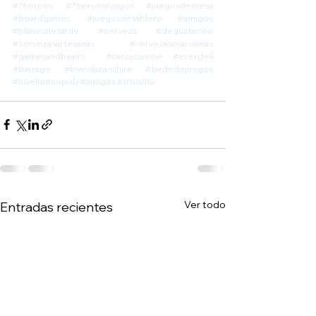
#7heroes
#7heroesjuegos
#juegosdemesa
#boardgames
#juegosdetablero
#amigos
#planesdetarde
#cerveza
#degustación
#cervezasartesanas
#cervezasmurcianas
#gamesandbeers
#carcassonne
#everdell
#barrage
#brasslacanshire
#tardedejuegos
#nivelmonopoly
#amigos
#trivialno
Ver todo
Entradas recientes