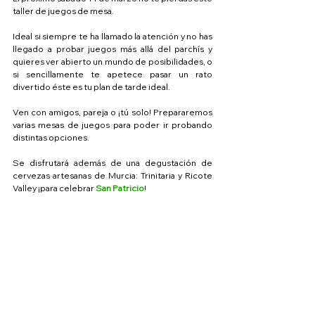
taller de juegos de mesa.
Ideal si siempre te ha llamado la atención y no has 
llegado a probar juegos más allá del parchís y 
quieres ver abierto un mundo de posibilidades, o 
si sencillamente te apetece pasar un rato 
divertido éste es tu plan de tarde ideal.
Ven con amigos, pareja o ¡tú solo! Prepararemos 
varias mesas de juegos para poder ir probando 
distintas opciones. 
Se disfrutará además de una degustación de 
cervezas artesanas de Murcia: Trinitaria y Ricote 
Valley ¡para celebrar 
San Patricio
!