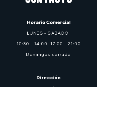
Horario Comercial
LUNES - SÁBADO
10:30 - 14:00, 17:00 - 21:00
Domingos cerrado
Dirección
C/ Don Alfonso Palazón Clemares, nº 4
Edificio Solana, Local 2 (frente a Zig Zag)
Murcia
7heroesmurcia@gmail.com
| TEL.968 931 777