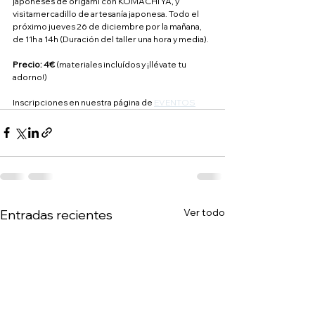
japoneses de origami con KOMACHI YA, y 
visitamercadillo de artesanía japonesa. Todo el 
próximo jueves 26 de diciembre por la mañana, 
de 11h a 14h (Duración del taller una hora y media). 
Precio: 4€
 (materiales incluídos y ¡llévate tu 
adorno!)
Inscripciones en nuestra página de 
EVENTOS
Ver todo
Entradas recientes