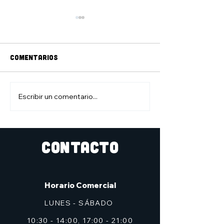
Comentarios
jAM DE DIBUJO
ZONA DE JUEGO
Escribir un comentario...
CONTACTO
Horario Comercial
LUNES - SÁBADO
10:30 - 14:00, 17:00 - 21:00