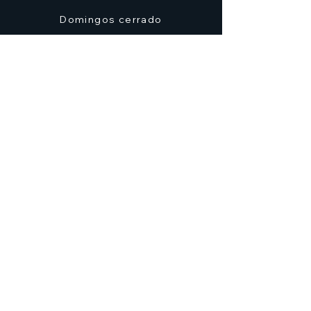
Domingos cerrado
Dirección
C/ Don Alfonso Palazón Clemares, nº 4
Edificio Solana, Local 2 (frente a Zig Zag)
Murcia
7heroesmurcia@gmail.com
| TEL.968 931 777