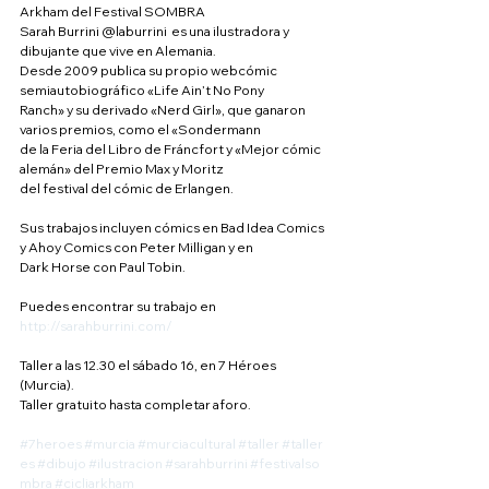
Arkham del Festival SOMBRA
Sarah Burrini @laburrini  es una ilustradora y 
dibujante que vive en Alemania.
Desde 2009 publica su propio webcómic 
semiautobiográfico «Life Ain’t No Pony
Ranch» y su derivado «Nerd Girl», que ganaron 
varios premios, como el «Sondermann
de la Feria del Libro de Fráncfort y «Mejor cómic 
alemán» del Premio Max y Moritz
del festival del cómic de Erlangen.
Sus trabajos incluyen cómics en Bad Idea Comics 
y Ahoy Comics con Peter Milligan y en
Dark Horse con Paul Tobin.
Puedes encontrar su trabajo en 
http://sarahburrini.com/
Taller a las 12.30 el sábado 16, en 7 Héroes 
(Murcia).
Taller gratuito hasta completar aforo.
#7heroes
#murcia
#murciacultural
#taller
#taller
es
#dibujo
#ilustracion
#sarahburrini
#festivalso
mbra
#cicliarkham