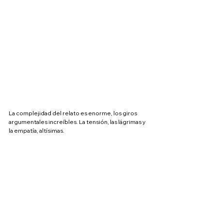
La complejidad del relato es enorme, los giros 
argumentales increíbles. La tensión, las lágrimas y 
la empatía, altísimas.