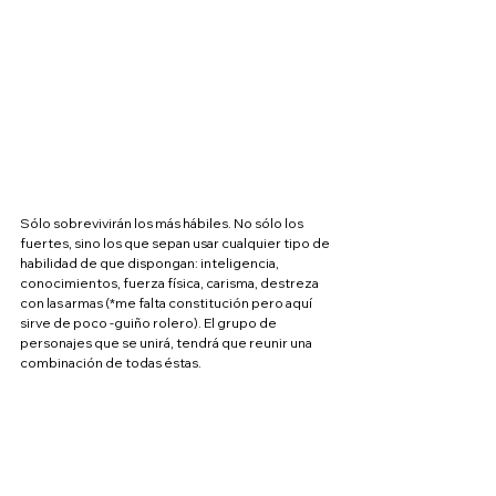
Sólo sobrevivirán los más hábiles. No sólo los 
fuertes, sino los que sepan usar cualquier tipo de 
habilidad de que dispongan: inteligencia, 
conocimientos, fuerza física, carisma, destreza 
con las armas (*me falta constitución pero aquí 
sirve de poco -guiño rolero). El grupo de 
personajes que se unirá, tendrá que reunir una 
combinación de todas éstas.