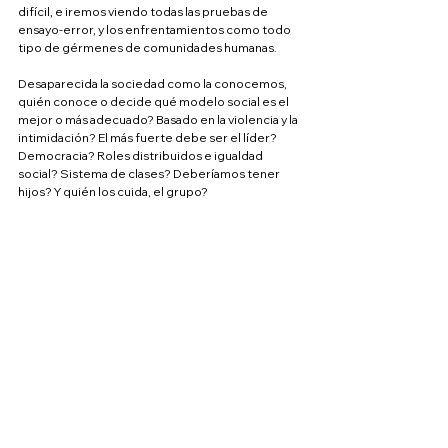
difícil, e iremos viendo todas las pruebas de 
ensayo-error, y los enfrentamientos como todo 
tipo de gérmenes de comunidades humanas.
Desaparecida la sociedad como la conocemos, 
quién conoce o decide qué modelo social es el 
mejor o más adecuado? Basado en la violencia y la 
intimidación? El más fuerte debe ser el líder? 
Democracia? Roles distribuidos e igualdad 
social? Sistema de clases? Deberíamos tener 
hijos? Y quién los cuida, el grupo?