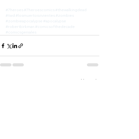
#7heroes
#7heroescomics
#thewalkingdead
#twd
#losmuertosvivientes
#zombies
#zombieapocalypse
#apocalypse
#robertkirkman
#comicsofthedecade
#comicsgeniales
Ver todo
Entradas recientes