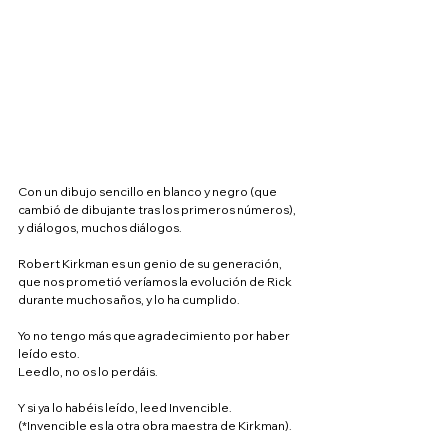
Con un dibujo sencillo en blanco y negro (que 
cambió de dibujante tras los primeros números), 
y diálogos, muchos diálogos.
Robert Kirkman es un genio de su generación, 
que nos prometió veríamos la evolución de Rick 
durante muchos años, y lo ha cumplido.
Yo no tengo más que agradecimiento por haber 
leído esto.
Leedlo, no os lo perdáis.
Y si ya lo habéis leído, leed Invencible.
(*Invencible es la otra obra maestra de Kirkman).