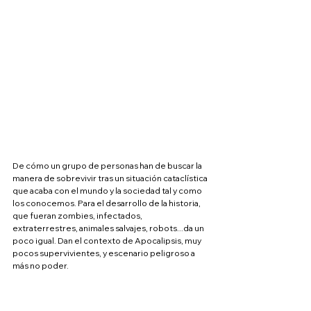
De cómo un grupo de personas han de buscar la 
manera de sobrevivir tras un situación cataclística 
que acaba con el mundo y la sociedad tal y como 
los conocemos. Para el desarrollo de la historia, 
que fueran zombies, infectados, 
extraterrestres, animales salvajes, robots...da un 
poco igual. Dan el contexto de Apocalipsis, muy 
pocos supervivientes, y escenario peligroso a 
más no poder.