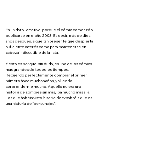
Es un dato llamativo, porque el cómic comenzó a 
publicarse en el año 2003. Es decir, más de diez 
años después, sigue tan presente que despierta 
suficiente interés como para mantenerse en 
cabeza indiscutible de la lista.
Y esto es porque, sin duda, es uno de los cómics 
más grandes de todos los tiempos.
Recuerdo perfectamente comprar el primer 
número hace muchos años, y al leerlo 
sorprenderme mucho. Aquello no era una 
historia de zombies sin más, iba mucho más allá.
Los que habéis visto la serie de tv sabréis que es 
una historia de "personajes":