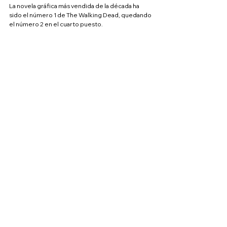
La novela gráfica más vendida de la década ha 
sido el número 1 de The Walking Dead, quedando 
el número 2 en el cuarto puesto.