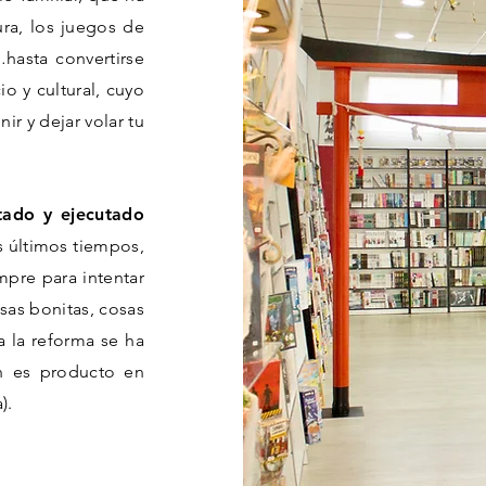
ura, los juegos de
…hasta convertirse
o y cultural, cuyo
ir y dejar volar tu
tado y ejecutado
s últimos tiempos,
mpre para intentar
sas bonitas, cosas
 la reforma se ha
́n es producto en
).