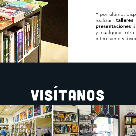
Y por último, d
realizar
talleres
presentaciones
de
y cualquier otra
interesante y diver
Visítanos