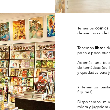
Tenemos
cómics
de aventuras, de 
Tenemos
libros
de
poco a poco nuest
Además, una bue
de temáticas (de
y quedadas para j
Y tenemos bast
figuras!).
Disponemos muc
rolera y jugadora