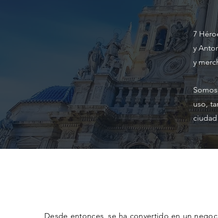
7 Héroe
y Anto
y merc
Somos 
uso, ta
ciudad
Desde entonces, se ha convertido en un negoci