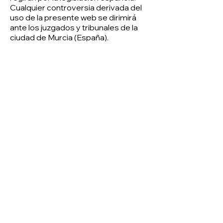
Cualquier controversia derivada del
uso de la presente web se dirimirá
ante los juzgados y tribunales de la
ciudad de Murcia (España).
Formulario de contacto
Para realizar cualquier consulta
puede emplear nuestro
Formulario
de contacto
, en la que debe rellenar
nombre y dirección de correo
electrónico, y en su caso, página web.
El envío de la consulta implicará de
manera necesaria la aceptación del
almacenamiento de estos datos al
marcar la casilla correspondiente
antes de enviar el formulario, lo que
resulta necesario para poder atender
su consulta o petición.
CONTACTO