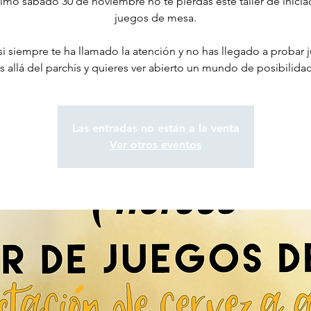
ximo sábado 30 de noviembre no te pierdas este taller de inicia
juegos de mesa.
 si siempre te ha llamado la atención y no has llegado a probar 
 allá del parchís y quieres ver abierto un mundo de posibilida
Las entradas no están a la venta
Ver otros eventos