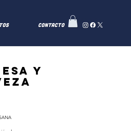
TOS
Contacto
MESA Y
VEZA
ESANA