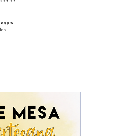
ción de
juegos
des.