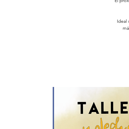
El pró
Ideal
más