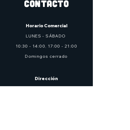
CONTACTO
Horario Comercial
LUNES - SÁBADO
10:30 - 14:00, 17:00 - 21:00
Domingos cerrado
Dirección
C/ Don Alfonso Palazón Clemares, nº 4
Edificio Solana, Local 2 (frente a Zig Zag)
Murcia
7heroesmurcia@gmail.com
| TEL.968 931 777