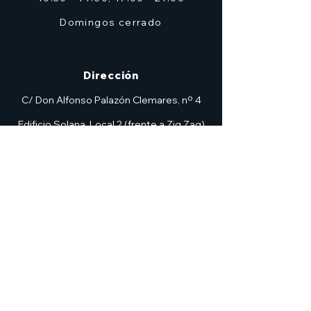
Domingos cerrado
Dirección
C/ Don Alfonso Palazón Clemares, nº 4
Edificio Solana, Local 2 (frente a Zig Zag)
Murcia
7heroesmurcia@gmail.com
| TEL.968 931 777