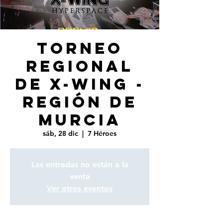
Torneo
regional
de X-wing -
Región de
Murcia
sáb, 28 dic
  |  
7 Héroes
Las entradas no están a la
venta
Ver otros eventos