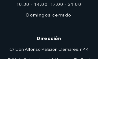
10:30 - 14:00, 17:00 - 21:00
Domingos cerrado
Dirección
C/ Don Alfonso Palazón Clemares, nº 4
Edificio Solana, Local 2 (frente a Zig Zag)
Murcia
7heroesmurcia@gmail.com
| TEL.968 931 777