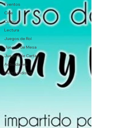
Eventos
Cine
Comics
Lectura
Juegos de Rol
Juegos de Mesa
Juegos de Cartas
Actividades
Merchandising