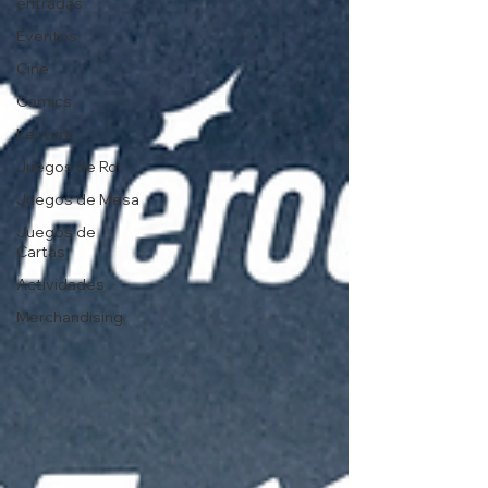
entradas
Eventos
Cine
Comics
Lectura
Juegos de Rol
Juegos de Mesa
Juegos de
Cartas
Actividades
Merchandising