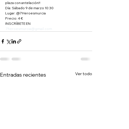
plaza con antelación!!
Día: Sábado 9 de marzo 10:30
Lugar: @7Heroesmurcia
Precio: 4 €
INSCRÍBETE EN
7heroesmurcia@gmail.com
Ver todo
Entradas recientes