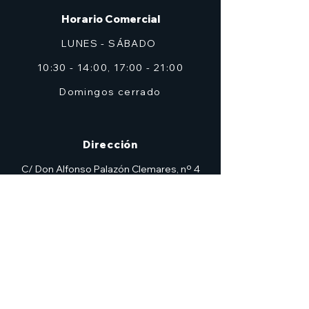
Horario Comercial
LUNES - SÁBADO
10:30 - 14:00, 17:00 - 21:00
Domingos cerrado
Dirección
C/ Don Alfonso Palazón Clemares, nº 4
Edificio Solana, Local 2 (frente a Zig Zag)
Murcia
7heroesmurcia@gmail.com
| TEL.968 931 777