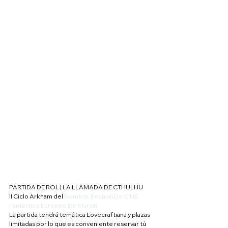
PARTIDA DE ROL | LA LLAMADA DE CTHULHU
II Ciclo Arkham del 
Sombra, Festival De CINE 
Fantástico Europeo De Murcia
La partida tendrá temática Lovecraftiana y plazas 
limitadas por lo que es conveniente reservar tú 