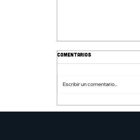
Comentarios
Escribir un comentario...
Nuevo ciclo del Club de
lectura de cómic: nuevo
listado
#clubdelectura7h