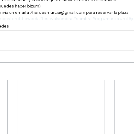
(puedes hacer bizum).
nvía un email a 7heroesmurcia@gmail.com para reservar la plaza.
monsteroftheweek
#festivalsombra
#sombra
#rpg
#murcia
#rol
#j
dades