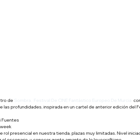
tro de 
Sombra,  Festival De CINE Fantástico Europeo De Murcia
  co
de las profundidades, inspirada en un cartel de anterior edición del F
i Fuentes
e week
 rol presencial en nuestra tienda, plazas muy limitadas. Nivel iniciac
r el escenario, y conocer gente amante de lo lovecraftiano.