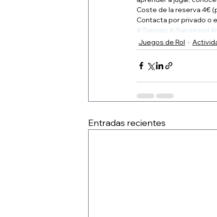
Coste de la reserva 4€ 
Contacta por privado o e
#7heroes
#7heroesrol
#
Juegos de Rol
Activi
Entradas recientes