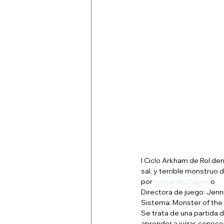
I Ciclo Arkham de Rol den
sal, y terrible monstruo 
por
 Fernando Dagnin
o 
Directora de juego: Jenn
Sistema: Monster of th
Se trata de una partida de
aprender a jugar, conoce