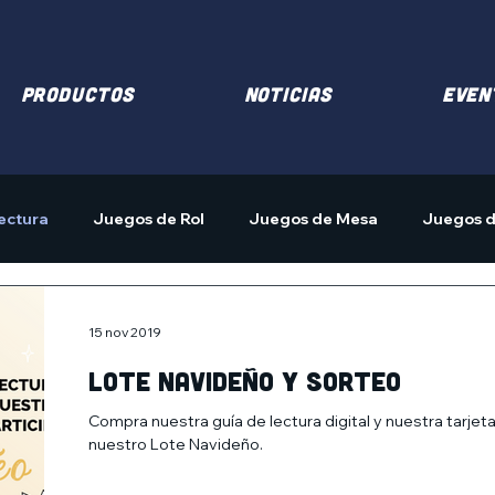
PRODUCTOS
NOTICIAS
EVEN
ectura
Juegos de Rol
Juegos de Mesa
Juegos d
15 nov 2019
Lote navideño y SORTEO
Compra nuestra guía de lectura digital y nuestra tarjeta
nuestro Lote Navideño.