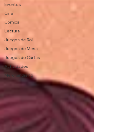
Eventos
Cine
Comics
Lectura
Juegos de Rol
Juegos de Mesa
Juegos de Cartas
Actividades
Merchandising