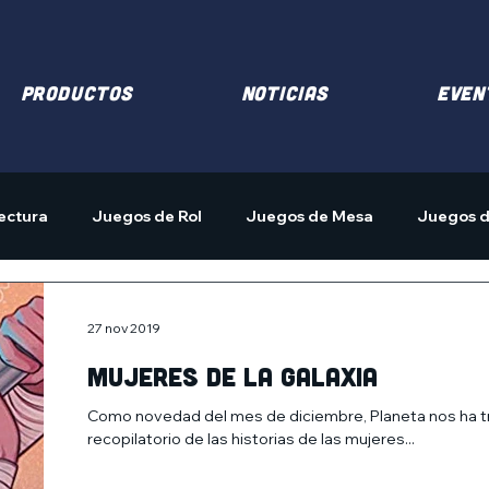
PRODUCTOS
NOTICIAS
EVEN
ectura
Juegos de Rol
Juegos de Mesa
Juegos d
27 nov 2019
Mujeres de la galaxia
Como novedad del mes de diciembre, Planeta nos ha traíd
recopilatorio de las historias de las mujeres...