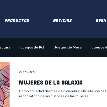
PRODUCTOS
NOTICIAS
EVEN
ectura
Juegos de Rol
Juegos de Mesa
Juegos d
27 nov 2019
Mujeres de la galaxia
Como novedad del mes de diciembre, Planeta nos ha traíd
recopilatorio de las historias de las mujeres...