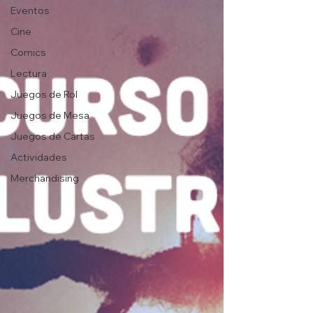
Eventos
Cine
Comics
Lectura
Juegos de Rol
Juegos de Mesa
Juegos de Cartas
Actividades
Merchandising