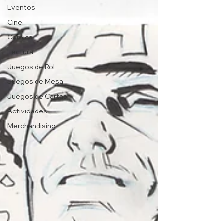
Eventos
Cine
Comics
Lectura
Juegos de Rol
Juegos de Mesa
Juegos de Cartas
Actividades
Merchandising