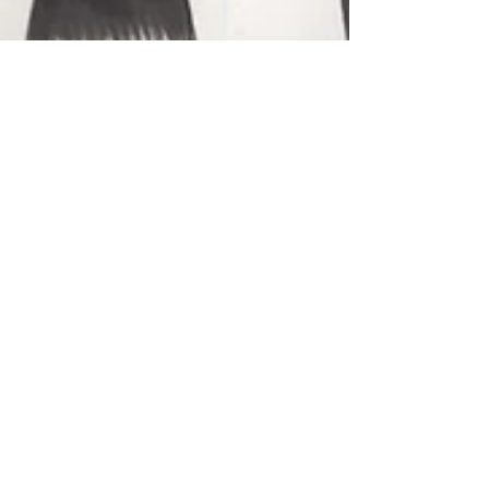
25 may 2020
1 min de lectura
Subasta Original comic
art by Daniel Acuña
(Avengers Brian Michael