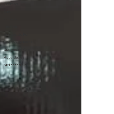
Eventos
Cine
Comics
Lectura
Juegos de Rol
Juegos de Mesa
Juegos de Cartas
Actividades
Merchandising