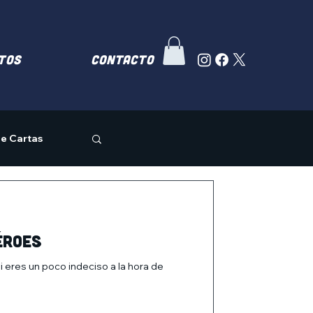
TOS
Contacto
e Cartas
ÉROES
res un poco indeciso a la hora de