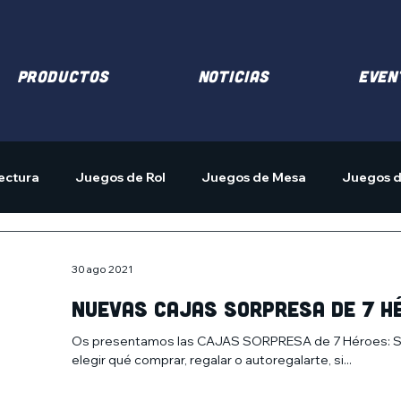
PRODUCTOS
NOTICIAS
EVEN
ectura
Juegos de Rol
Juegos de Mesa
Juegos d
30 ago 2021
NUEVAS CAJAS SORPRESA DE 7 H
Os presentamos las CAJAS SORPRESA de 7 Héroes: Si e
elegir qué comprar, regalar o autoregalarte, si...