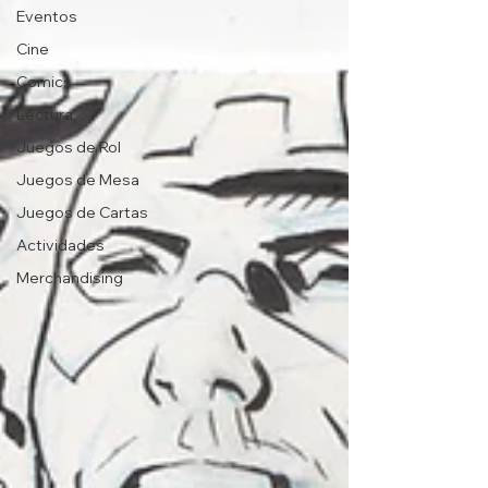
Eventos
Cine
Comics
Lectura
Juegos de Rol
Juegos de Mesa
Juegos de Cartas
Actividades
Merchandising