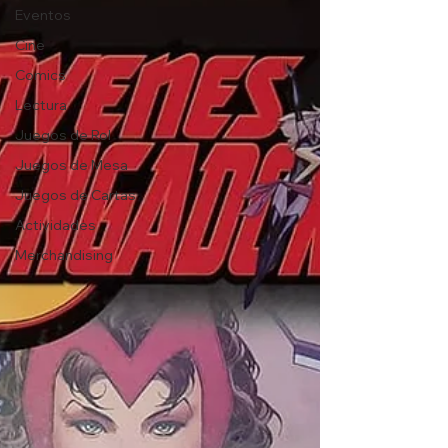
Eventos
Cine
Comics
Lectura
Juegos de Rol
Juegos de Mesa
Juegos de Cartas
Actividades
Merchandising