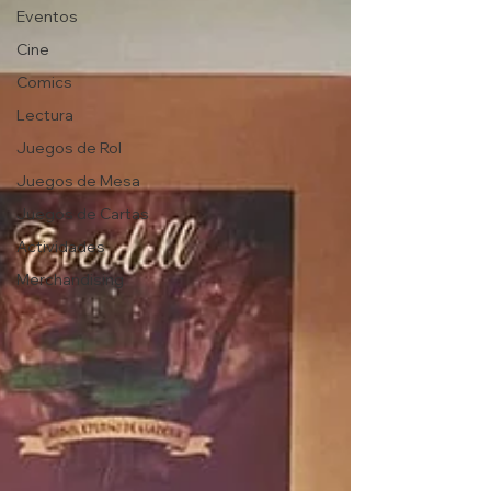
Eventos
Cine
Comics
Lectura
Juegos de Rol
Juegos de Mesa
Juegos de Cartas
Actividades
Merchandising