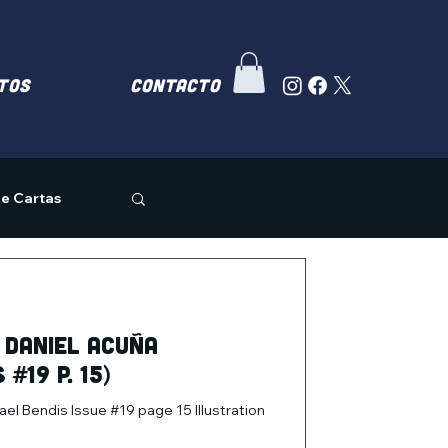
TOS
Contacto
e Cartas
 Daniel Acuña
#19 p. 15)
ael Bendis Issue #19 page 15 Illustration