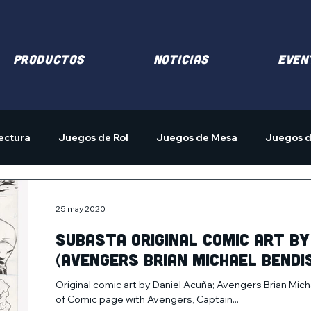
PRODUCTOS
NOTICIAS
EVEN
ectura
Juegos de Rol
Juegos de Mesa
Juegos d
25 may 2020
Subasta Original comic art by
(Avengers Brian Michael Bendis 
Original comic art by Daniel Acuña; Avengers Brian Mich
of Comic page with Avengers, Captain...