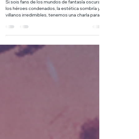
Grimdark
Si sois fans de los mundos de fantasía oscura,
los héroes condenados, la estética sombría y
villanos irredimibles, tenemos una charla para
vosotros! Víctor Quiñonero, ilustrador freelance
especializado en este tipo de estética nos
comentará cómo es el proceso de creación de
portadas para novela y cómic de terror y
fantasía oscura. Hablaremos de referentes y
nos dará muchos tips que serán muy útiles
tanto para profanos como para quien se
dedique a la ilustración! No hay luz si