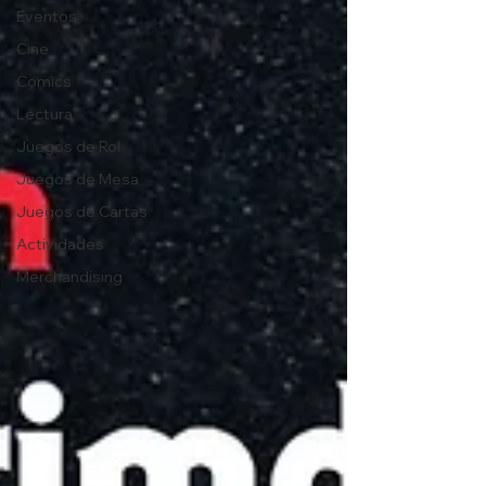
Eventos
Cine
Comics
Lectura
Juegos de Rol
Juegos de Mesa
Juegos de Cartas
Actividades
Merchandising