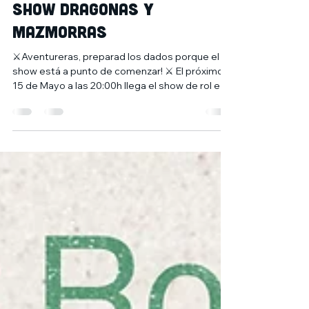
5 may
1 min de lectura
Show dragonas y
mazmorras
⚔️Aventureras, preparad los dados porque el
show está a punto de comenzar! ⚔️ El próximo
15 de Mayo a las 20:00h llega el show de rol en
directo más divertido a este lado del
Waterdeep, Dragonas y Mazmorras!💥 Nuestras
queridas Angel Fansy (@angel.fansy), Demi
Parte (@demi_parte), La Takis
(@hotter_than_takis) y Mary Dolly
(@mary.dolly_) se adentrarán en una aventura
de proporciones épicas repleta de magia,
fantasía y MUCHO drama; todo ello dirigido por
Ares (@areslanza), nue