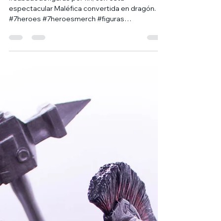
Dragón
#sabadodefiguras por fin, con esta
espectacular Maléfica convertida en dragón.
#7heroes #7heroesmerch #figuras
#sabadodefiguras...