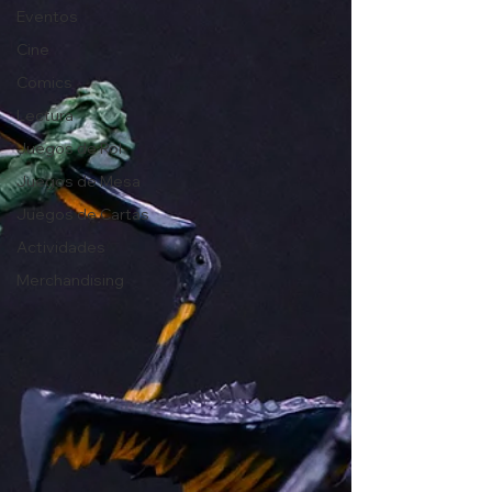
Eventos
Cine
Comics
Lectura
Juegos de Rol
Juegos de Mesa
Juegos de Cartas
Actividades
Merchandising