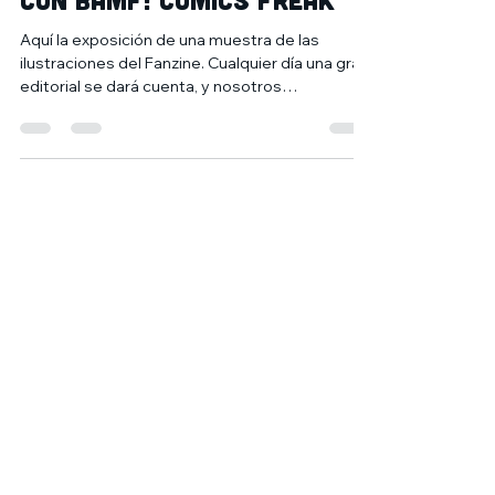
Herraiz y Carlos Alonso,
con Bamf! Cómics Freak
Aquí la exposición de una muestra de las
ilustraciones del Fanzine. Cualquier día una gran
editorial se dará cuenta, y nosotros
tendremos...