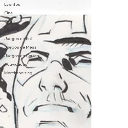
Eventos
Cine
Comics
Lectura
Juegos de Rol
Juegos de Mesa
Juegos de Cartas
Actividades
Merchandising