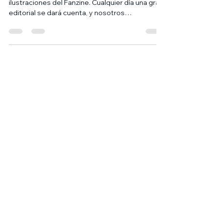
con Bamf! Cómics Freak
Aquí la exposición de una muestra de las
ilustraciones del Fanzine. Cualquier día una gran
editorial se dará cuenta, y nosotros
tendremos...