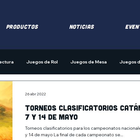
PRODUCTOS
NOTICIAS
EVEN
ectura
Juegos de Rol
Juegos de Mesa
Juegos d
26 abr 2022
Torneos clasificatorios Catá
7 y 14 de mayo
Torneos clasificatorios para los campeonatos nacio
y 14 de mayo La final de cada campeonato se...