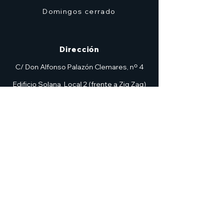
Domingos cerrado
Dirección
C/ Don Alfonso Palazón Clemares, nº 4
Edificio Solana, Local 2 (frente a Zig Zag)
Murcia
7heroesmurcia@gmail.com
| TEL.968 931 777