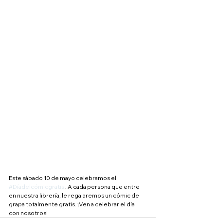
Este sábado 10 de mayo celebramos el 
#Díadelcómicgratis
 . A cada persona que entre 
en nuestra librería, le regalaremos un cómic de 
grapa totalmente gratis. ¡Ven a celebrar el día 
con nosotros!