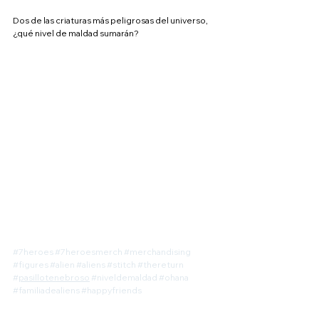
Dos de las criaturas más peligrosas del universo, 
¿qué nivel de maldad sumarán?
#7heroes
#7heroesmerch
#merchandising
#figures
#alien
#aliens
#stitch
#thereturn
#
pasillotenebroso
#niveldemaldad
#ohana
#familiadealiens
#happyfriends